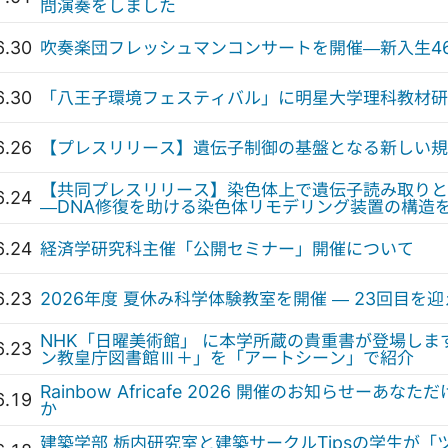
問演奏をしました
6.30
吹奏楽団フレッシュマンコンサートを開催—新入生4
6.30
「八王子環境フェスティバル」に明星大学理科教材研
6.26
【プレスリリース】遺伝子制御の基盤となる新しい規
【共同プレスリリース】染色体上で遺伝子読み取りと
6.24
—DNA修復を助ける染色体リモデリング装置の構造
6.24
経済学研究科主催「公開セミナー」開催について
6.23
2026年度 夏休み科学体験教室を開催 — 23回目
NHK「日曜美術館」 に本学所蔵の貴重書が登場しま
6.23
ン教皇庁図書館Ⅲ＋」を「アートシーン」で紹介
Rainbow Africafe 2026 開催のお知らせー
6.19
か
建築学部 栃内研究室と建築サークルTipsの学生が