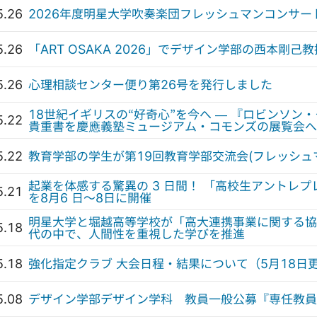
5.26
2026年度明星大学吹奏楽団フレッシュマンコンサー
5.26
「ART OSAKA 2026」でデザイン学部の西本剛
5.26
心理相談センター便り第26号を発行しました
18世紀イギリスの“好奇心”を今へ — 『ロビンソ
5.22
貴重書を慶應義塾ミュージアム・コモンズの展覧会へ
5.22
教育学部の学生が第19回教育学部交流会(フレッシュ
起業を体感する驚異の 3 日間！ 「高校生アントレプレ
5.21
を8月6 日～8日に開催
明星大学と堀越高等学校が「高大連携事業に関する協
5.18
代の中で、人間性を重視した学びを推進
5.18
強化指定クラブ 大会日程・結果について（5月18日
5.08
デザイン学部デザイン学科 教員一般公募『専任教員