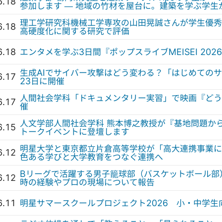
6.18
参加します — 地域の竹材を屋台に。建築を学ぶ学
理工学研究科機械工学専攻の山田晃誠さんが学生優秀
6.18
高硬度化に関する研究で評価
6.18
エンタメを学ぶ3日間『ポップスライブMEISEI 20
生成AIでサイバー攻撃はどう変わる？「はじめての
6.17
23日に開催
人間社会学科「ドキュメンタリー実習」で映画『どう
6.17
催
人文学部人間社会学科 熊本博之教授が『基地問題か
6.15
トークイベントに登壇します
明星大学と東京都立片倉高等学校が「高大連携事業に
6.12
色ある学びと大学教育をつなぐ連携へ
Bリーグで活躍する男子籠球部（バスケットボール部）
6.12
時の経験やプロの現場について報告
6.11
明星サマースクールプロジェクト2026 小・中学生