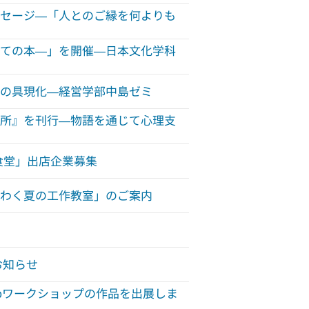
セージ—「人とのご縁を何よりも
ての本—」を開催—日本文化学科
の具現化—経営学部中島ゼミ
所』を刊行—物語を通じて心理支
食堂」出店企業募集
わく夏の工作教室」のご案内
のお知らせ
en Labワークショップの作品を出展しま