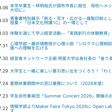
本学卒業生・林明裕氏が調布市長に就任 母校へメッ
8.06
大切に」
貴重書特別展示「刷る・写す・広がる—複製印刷とし
8.03
授業・「日本文化特講1C」の一環として
8.03
体験を通じて学ぶ経営活動—「実践躬行の体験教育」
心理学部・藤井靖教授が心理小説『シロクマ心理相談
7.31
援への理解を広げる
7.30
経営者ネットワーク企画 明星大学出身社長の「奢り
7.29
大学生と一緒に楽しい夏の思い出をつくろう！「わく
7.24
夏期休業期間中の窓口業務について（2026年度）
7.23
学友会吹奏楽団「Summer Concert 2026」開催
情報学部よりMaker Faire Tokyo 2026に Op
7.22
す