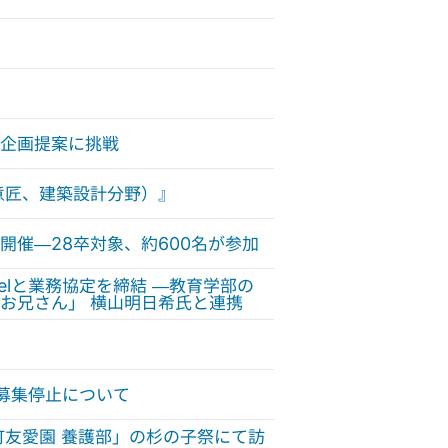
企画提案に挑戦
意匠、建築設計分野）』
催—28卒対象、約600名が参加
nelと業務協定を締結 —教育学部の
お兄さん」 横山明日希氏と連携
募集停止について
町友愛園 養護部」の杉の子祭にて訪