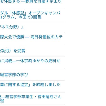
を体感する —教員を目指す学生ら
ダル「体感型」オープンキャンパ
ログラム、今回で9回目
ジネス分野）』
際大会で優勝 — 海外勢優位のカテ
政功労）を受賞
に掲載—一休宗純ゆかりの史料か
経営学部の学び
業に関する協定」を締結しました
現—経営学部卒業生・宮田竜成さん
選