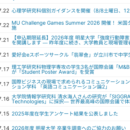
7.22
心理学研究科個別ガイダンスを開催（8/8土曜日、12
MU Challenge Games Summer 2026 開
7.22
施
【申込期限延長】2026年度 明星大学「強度行動障
7.21
を開講します — 昨年度に続き、大学教員と現場管理
7.21
愛好会eスポーツサークル「翡翠會」が立川市で中学
理工学研究科物理学専攻の学生3名が国際会議「M&BE
7.17
が「Student Poster Award」を受賞
国際ビジネスの現場で求められるコミュニケーション
7.17
ション学科 「英語コミュニケーション論2」
大学院情報学研究科 清水海人さんの研究が「SIGGRAPH 
7.16
Technologies」に採択— 世界最高峰の国際会議
7.15
2025年度在学生アンケート結果を公表しました
7.14
2026年度 明星大学 卒業生調査へのご協力のお願い