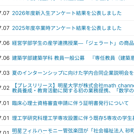
7.07
2026年度新入生アンケート結果を公表しました
7.07
2025年度卒業時アンケート結果を公表しました
7.06
経営学部学生の産学連携授業—「ジェラート」の商品
7.06
建築学部建築学科 教員一般公募 『専任教員（建築
7.03
夏のインターンシップに向けた学内合同企業説明会を開
【プレスリリース】明星大学が株式会社math chan
7.02
教員養成・教育活動に関する初の業務提携、「数学の
7.01
臨床心理士資格審査申請に伴う証明書発行について
7.01
理工学研究科理工学専攻設置に伴う既存5専攻の学生
明星フィルハーモニー管弦楽団が「社会福祉法人 砂
7.01