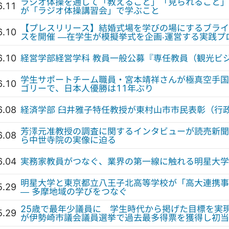
ラジオ体操を通して「教えること」「見られること」
6.11
が「ラジオ体操講習会」で学ぶこと
【プレスリリース】結婚式場を学びの場にするブライ
6.10
スを開催 —在学生が模擬挙式を企画‧運営する実践プ
6.10
経営学部経営学科 教員一般公募『専任教員（観光ビ
学生サポートチーム職員・宮本靖祥さんが極真空手国
6.10
ゴリーで、日本人優勝は11年ぶり
6.08
経済学部 臼井雅子特任教授が東村山市市民表彰（行
芳澤元准教授の調査に関するインタビューが読売新聞
6.08
ら中世寺院の実像に迫る
6.04
実務家教員がつなぐ、業界の第一線に触れる明星大学
明星大学と東京都立八王子北高等学校が「高大連携事
5.29
— 多摩地域の学びをつなぐ
25歳で最年少議員に 学生時代から掲げた目標を実
5.29
が伊勢崎市議会議員選挙で過去最多得票を獲得し初当