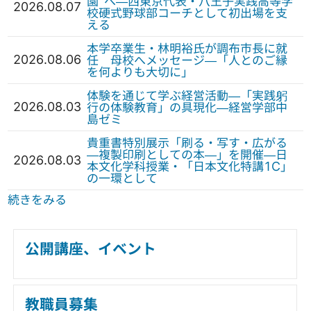
園”へ—西東京代表・八王子実践高等学
2026.08.07
校硬式野球部コーチとして初出場を支
える
本学卒業生・林明裕氏が調布市長に就
2026.08.06
任 母校へメッセージ—「人とのご縁
を何よりも大切に」
体験を通じて学ぶ経営活動—「実践躬
2026.08.03
行の体験教育」の具現化—経営学部中
島ゼミ
貴重書特別展示「刷る・写す・広がる
—複製印刷としての本—」を開催—日
2026.08.03
本文化学科授業・「日本文化特講1C」
の一環として
続きをみる
公開講座、イベント
教職員募集