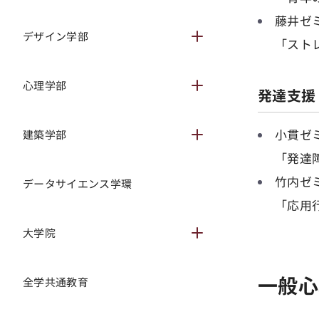
藤井ゼ
デザイン学部
サブメニュー開閉
「スト
心理学部
サブメニュー開閉
発達支援
小貫ゼ
建築学部
サブメニュー開閉
「発達
竹内ゼ
データサイエンス学環
「応用
大学院
サブメニュー開閉
一般心
全学共通教育