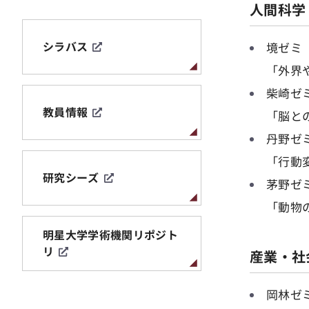
人間科学
シラバス
境ゼミ
「外界
柴崎ゼ
教員情報
「脳と
丹野ゼ
「行動
研究シーズ
茅野ゼ
「動物
明星大学学術機関リポジト
リ
産業・社
岡林ゼ