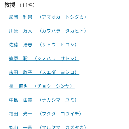
教授
（11名）
尼岡 利崇
（アマオカ トシタカ）
川原 万人
（カワハラ タカヒト）
佐藤 浩志
（サトウ ヒロシ）
篠原 聡
（シノハラ サトシ）
末田 欣子
（スエダ ヨシコ）
長 慎也
（チョウ シンヤ）
中島 由美
（ナカシマ ユミ）
福田 光一
（フクダ コウイチ）
丸山 一貴
（マルヤマ カズタカ）