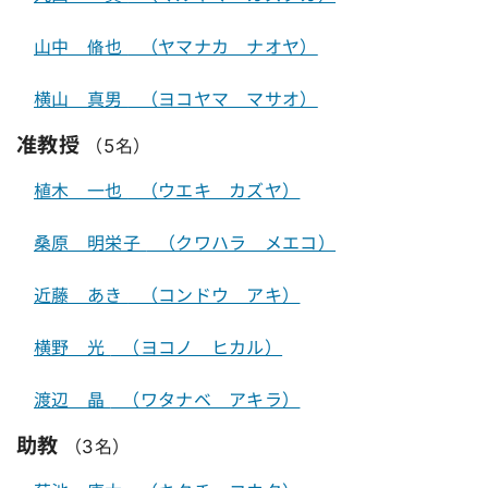
山中 脩也
（ヤマナカ ナオヤ）
横山 真男
（ヨコヤマ マサオ）
准教授
（5名）
植木 一也
（ウエキ カズヤ）
桑原 明栄子
（クワハラ メエコ）
近藤 あき
（コンドウ アキ）
横野 光
（ヨコノ ヒカル）
渡辺 晶
（ワタナベ アキラ）
助教
（3名）