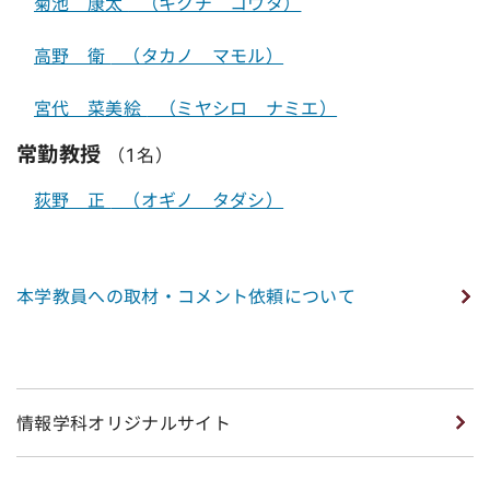
菊池 康太
（キクチ コウタ）
高野 衛
（タカノ マモル）
宮代 菜美絵
（ミヤシロ ナミエ）
常勤教授
（1名）
荻野 正
（オギノ タダシ）
本学教員への取材・コメント依頼について
情報学科オリジナルサイト