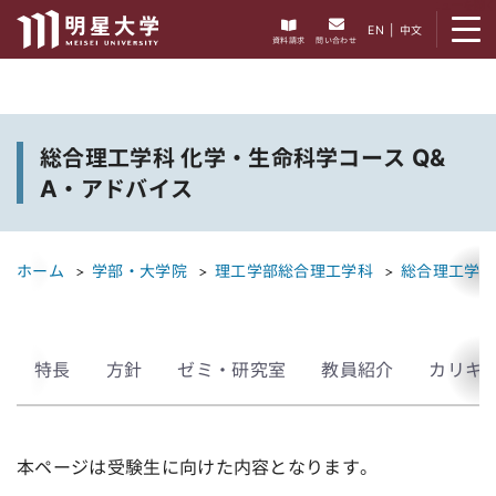
メニューを開く
EN
|
中文
資料請求
問い合わせ
総合理工学科 化学・生命科学コース Q&
A・アドバイス
ホーム
学部・大学院
理工学部総合理工学科
総合理工学科
特長
方針
ゼミ・研究室
教員紹介
カリキ
本ページは受験生に向けた内容となります。