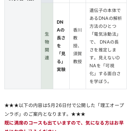
遺伝子の本体で
あるDNAの解析
DN
方法のひとつ
Aの
香川
生
「電気泳動法」
長さ
教
物
で、 DNAの長
を
授、
関
さを推定しま
「見
須賀
連
す。見えないD
る」
教授
NAを「可視
実験
化」する面白さ
を学ぼう。
★★★以下の内容は5月26日付で公開した「理工オープ
ンラボ」のご案内となります。★★★
既に満席のコースも出ていますので、気になる方はお早