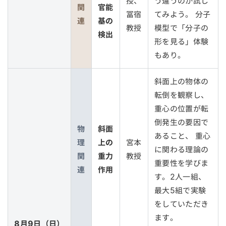
授、
う違うのか試し
関
官能
冨宿
てみよう。 分子
連
基の
教授
模型で「分子の
検出
形を見る」体験
もあり。
斜面上の物体の
転倒を観察し、
重心の位置が転
倒発生の要因で
物
斜面
あること、 重心
理
上の
宮本
に関わる理論の
関
重力
教授
重要性を学びま
連
作用
す。2人一組、
最大5組で実験
をしていただき
ます。
8月9日（日）