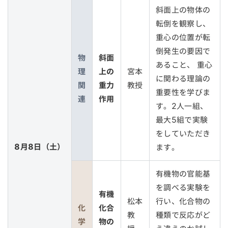
斜面上の物体の
転倒を観察し、
重心の位置が転
倒発生の要因で
物
斜面
あること、 重心
理
上の
宮本
に関わる理論の
関
重力
教授
重要性を学びま
連
作用
す。2人一組、
最大5組で実験
をしていただき
8月8日（土）
ます。
有機物の官能基
を調べる実験を
有機
松本
行い、化合物の
化
化合
教
種類で反応がど
学
物の