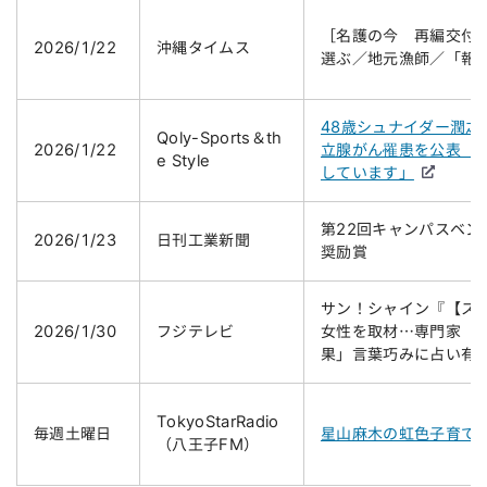
［名護の今 再編交付
2026/1/22
沖縄タイムス
選ぶ／地元漁師／「報
48歳シュナイダー潤之
Qoly-Sports＆th
2026/1/22
立腺がん罹患を公表「
e Style
しています」
第22回キャンパスベ
2026/1/23
日刊工業新聞
奨励賞
サン！シャイン『【スピ
2026/1/30
フジテレビ
女性を取材…専門家「
果」言葉巧みに占い有
TokyoStarRadio
毎週土曜日
星山麻木の虹色子育て
（八王子FM）