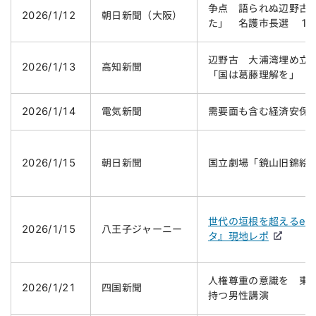
争点 語られぬ辺野古
2026/1/12
朝日新聞（大阪）
た」 名護市長選 １
辺野古 大浦湾埋め立
2026/1/13
高知新聞
「国は葛藤理解を」
2026/1/14
電気新聞
需要面も含む経済安保
2026/1/15
朝日新聞
国立劇場「鏡山旧錦絵
世代の垣根を超えるe
2026/1/15
八王子ジャーニー
タ』現地レポ
人権尊重の意識を 東
2026/1/21
四国新聞
持つ男性講演