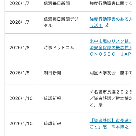
2026/1/7
信濃毎日新聞
強度行動障害に関する
信濃毎日新聞デジ
強度行動障害のある人
2026/1/7
タル
う活用
米中市場のリスク踏ま
2026/1/8
時事ドットコム
済安全保障の概念拡大
ＯＮＯＳＥＣ ＪＡＰＡ
2026/1/8
朝日新聞
明星大学友会 府中で
＜名護市長選２０２６
2026/1/10
琉球新報
／識者談話／熊本博之
と」感
【識者談話】市長選と
2026/1/10
琉球新報
ごと」感 熊本博之（