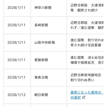
辺野古移設 大浦湾側
2026/1/11
神奈川新聞
策 翻弄され続け
辺野古移設 大浦湾側
2026/1/11
長崎新聞
れず／進む国策 翻弄
進む国策 割り切れぬ
2026/1/11
山陰中央新報
弄され続け住民葛藤
進む国策 消えぬ住民
2026/1/11
愛媛新聞
補償や振興拡充 苦渋
辺野古軟弱地盤地区 
2026/1/11
東奥日報
割り切れぬ思い
露骨になった基地の「
2026/1/12
朝日新聞
の選択