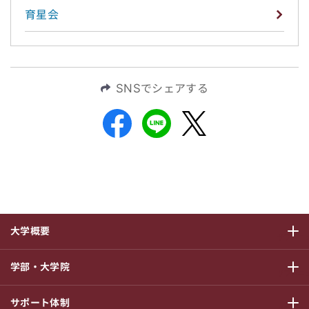
育星会
SNSでシェアする
大学概要
サブメニ
学部・大学院
サブメニ
サポート体制
サブメニ