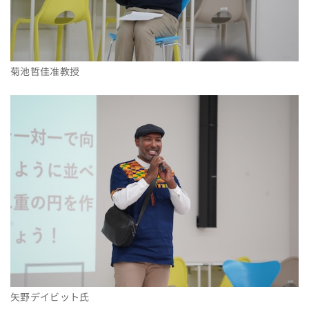
菊池哲佳准教授
矢野デイビット氏