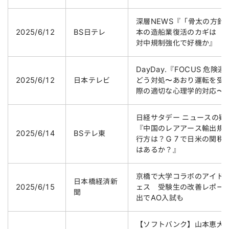
深層NEWS『「骨太の方針
2025/6/12
BS日テレ
本の造船業復活のカギは 
対中規制強化で好機か』
DayDay.『FOCUS 危険運
2025/6/12
日本テレビ
どう対処〜あおり運転を受
際の適切な心理学的対応〜
日経サタデー ニュースの疑
『中国のレアアース輸出規
2025/6/14
BSテレ東
行方は？Ｇ７で日米の関税
はあるか？』
京橋で大学コラボのアイド
日本橋経済新
2025/6/15
ェス 受験生の改善レポー
聞
出でAO入試も
【ソフトバンク】山本恵大