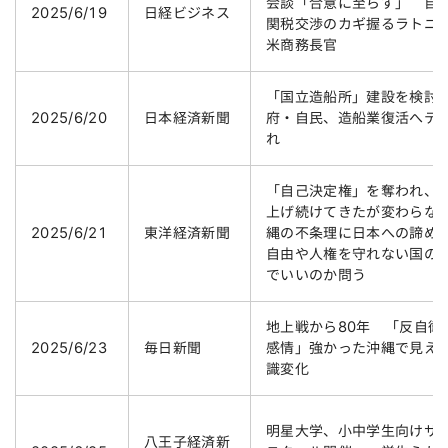
会談「合意に至らず」 自
2025/6/19
日経ビジネス
関税交渉のカギ握るラトニ
米商務長官
「国立造船所」建設を検討
2025/6/20
日本経済新聞
府・自民、造船業復活へテ
れ
「自己決定権」を奪われ、
上げ続けてきたが変わらな
2025/6/21
東洋経済新聞
縄の不条理に日本への諦め
自由や人権を守れない国の
でいいのか問う
地上戦から80年 「反自衛
2025/6/23
毎日新聞
感情」強かった沖縄で見え
識変化
明星大学、小中学生向けサ
八王子経済新