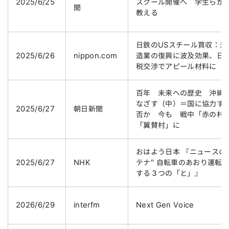
2025/6/25
スクール開催へ 学生らが
聞
教える
日鉄のUSスチール買収：米
2025/6/26
nippon.com
造業の復興に波及効果、日
税交渉でアピール材料に
百年 未来への歴史 沖縄
なざす（中）＝国に協力す
2025/6/27
朝日新聞
否か 今も 戦中「赤の村
「翼賛村」に
おはよう日本 『ニュースの'
2025/6/27
NHK
テナ'' 自転車のあおり運転
する３つの「と」』
2026/6/29
interfm
Next Gen Voice