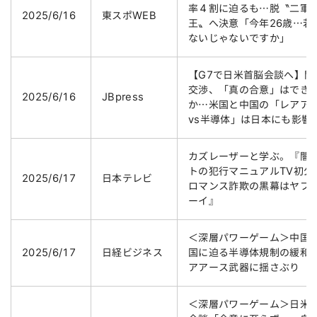
率４割に迫るも…脱〝二軍
2025/6/16
東スポWEB
王〟へ決意「今年26歳…若
ないじゃないですか」
【G7で日米首脳会談へ】関
交渉、「真の合意」はでき
2025/6/16
JBpress
か…米国と中国の「レアア
vs半導体」は日本にも影響
カズレーザーと学ぶ。『闇
トの犯行マニュアルTV初公
2025/6/17
日本テレビ
ロマンス詐欺の黒幕はヤフ
ーイ』
＜深層パワーゲーム＞中国
2025/6/17
日経ビジネス
国に迫る半導体規制の緩和
アアース武器に揺さぶり
＜深層パワーゲーム＞日米