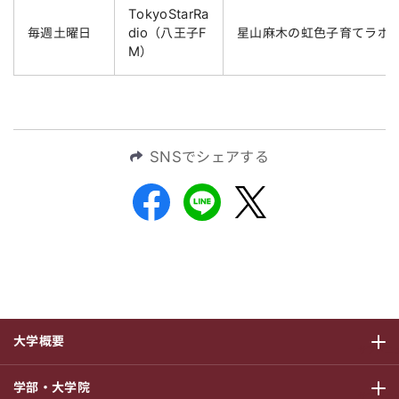
TokyoStarRa
毎週土曜日
dio（八王子F
星山麻木の虹色子育てラボ
M）
SNSでシェアする
大学概要
サブメニ
学部・大学院
サブメニ