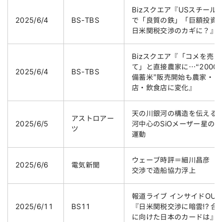
Bizスクエア『USスチール
2025/6/4
BS-TBS
で「良質の鉄」「巨額投資
日米関税交渉のカギに？』
Bizスクエア『「コメを売っ
て」と直接農家に…“2000
2025/6/4
BS-TBS
備蓄米”販売開始も農家・コ
店・飲食店に変化』
天の川銀河の構造を伝える
アストロアー
2025/6/5
河中心のSiOメーザー星の
ツ
運動
ウェーブ時評＝細川昌彦 
2025/6/6
電気新聞
交渉で造船協力浮上
報道ライブ インサイドOUT
2025/6/11
BS11
『日米関税交渉に暗雲!? 合
に向けた日本のカードは』