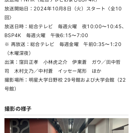
放送開始日：2024年10月8日（火）スタート〈全10
回〉
放送日時：総合テレビ 毎週火曜 夜10:00〜10:45、
BSP4K 毎週火曜 午後6:15〜7:00
※ 再放送：総合テレビ 毎週金曜 午前0:35〜1:20
（木曜深夜）
出演：窪⽥正孝 ⼩林⻁之介 伊東蒼 ガウ／⽥中哲
司 ⽊村⽂乃／中村蒼 イッセー尾形 ほか
撮影場所：明星大学日野校 29号館および大学会館（22
号館）
撮影の様子