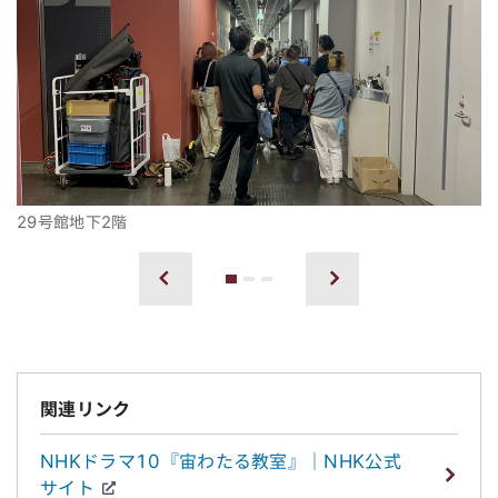
29号館地下2階
1
2
3
前へ
次へ
関連リンク
NHKドラマ10『宙わたる教室』｜NHK公式
サイト