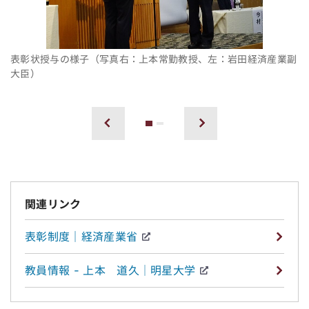
表彰状授与の様子（写真右：上本常勤教授、左：岩田経済産業副
大臣）
1
2
前へ
次へ
関連リンク
表彰制度｜経済産業省
教員情報 - 上本 道久│明星大学