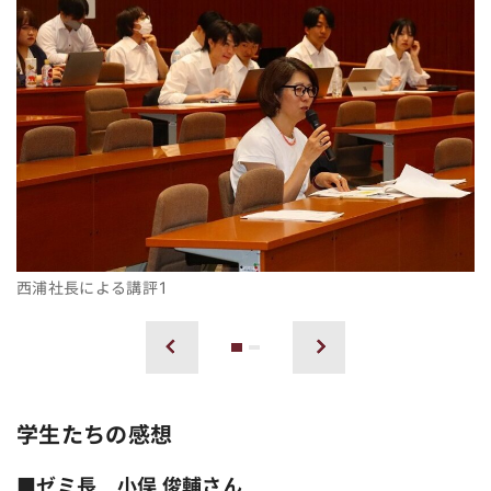
西浦社長による講評1
1
2
前へ
次へ
学生たちの感想
■ゼミ長 小俣 俊輔さん