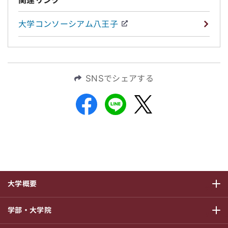
大学コンソーシアム八王子
SNSでシェアする
大学概要
サブメニ
学部・大学院
サブメニ