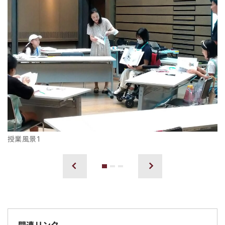
授業風景1
1
2
3
前へ
次へ
関連リンク