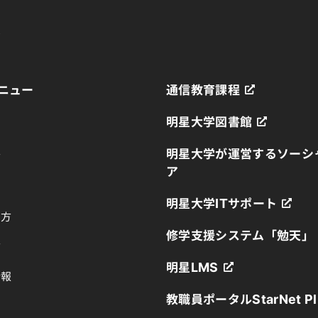
育
ニュー
通信教育課程
明星大学図書館
明星大学が運営するソーシ
方
ア
明星大学ITサポート
の方
修学支援システム「勉天」
方
明星LMS
情報
教職員ポータルStarNet Pl