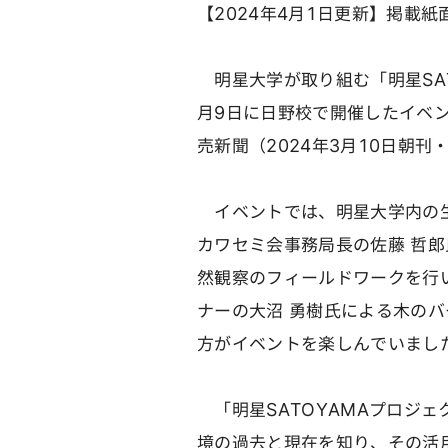
【2024年4月1日更新】掲載
明星大学が取り組む「明星SAT
月9日に日野校で開催したイベ
売新聞（2024年3月10日朝
イベントでは、明星大学内の生
カワセミ会事務局長の佐藤 哲
然観察のフィールドワークを行
ナーの大沼 勇樹氏による木の
方がイベントを楽しんでいまし
「明星SATOYAMAプロジ
境の過去と現在を知り、その活