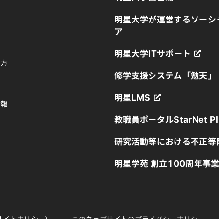
明星大学が運営するソーシ
方
ア
明星大学ITサポート
の方
修学支援システム「勉天」
方
明星LMS
情報
教職員ポータルStarNet Pl
研究活動等における不正等
明星学苑 創立100周年事