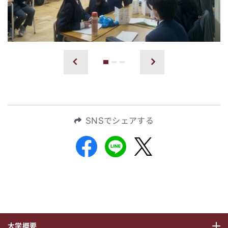
1
2
3
前へ
次へ
SNSでシェアする
大学概要