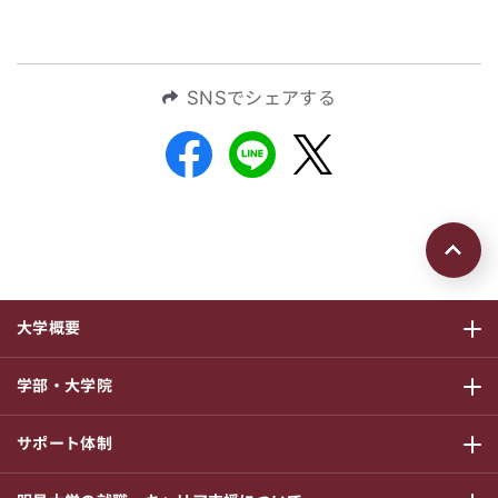
SNSでシェアする
ページの先頭
大学概要
サブメニ
学部・大学院
サブメニ
サポート体制
サブメニ