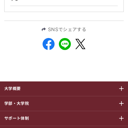
SNSでシェアする
大学概要
サブメニ
学部・大学院
サブメニ
サポート体制
サブメニ