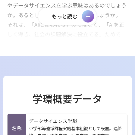
やデータサイエンスを学ぶ意味はあるのでしょう
か。あるとしたら、どこにあるのでしょうか。
もっと読む
それは、「AIに使われる」のではなく、「AIを正
しく導き、社会の課題解決に役立てる」ためで
す。AIは膨大なデータから法則を見つけ出し、答
えを導くことは得意です。しかし、「そもそも私
たちの社会で何を解決すべきか」といった問いの
設定や、「AIが導き出した結果が本当に正しく、
人々の生活にどんな意味をもたらすのか」といっ
た価値の判断を行い、意思決定をするのは、私た
学環概要データ
ち人間の役割です。
AIの提示する答えをブラックボックスのまま鵜呑
みにするのではなく、その答えの根本にある数理
データサイエンス学環
名称
※学部等連係課程実施基本組織として設置。連係
的な裏付けを理解すること。そして、データ化さ