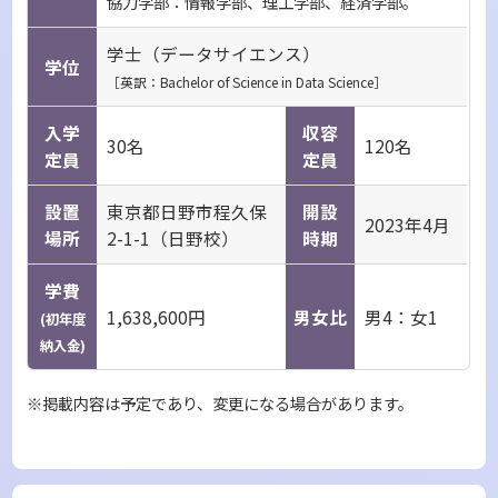
協力学部：情報学部、理工学部、経済学部。
れた経験に論理的な「意味」を見出し、社会の改
善や新しい技術の創造へと結びつけること。それ
学士（データサイエンス）
学位
［英訳：Bachelor of Science in Data Science］
こそが、これからの時代においてデータサイエン
スを学び、探求する上での醍醐味であるでしょ
入学
収容
30名
120名
定員
定員
う。
AIという強力な道具を使いこなし、自らの手で未
設置
東京都日野市程久保
開設
2023年4月
来をつくっていく。そんな新しい社会に参画し、
場所
2-1-1（日野校）
時期
文理の枠を超えて貢献していけるような人材育成
学費
を、明星大学データサイエンス学環は目指しま
1,638,600円
男女比
男4：女1
(初年度
す。
納入金)
※掲載内容は予定であり、変更になる場合があります。